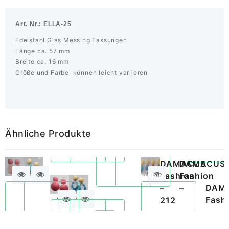
Art. Nr.: ELLA-25
Edelstahl Glas Messing Fassungen
Länge ca. 57 mm
Breite ca. 16 mm
Größe und Farbe können leicht variieren
Ähnliche Produkte
–
–
DAMACUS
DAMACUS
KATE
Quickview
ERA
Quickview
TEAR
Fashion
Fashion
DAMACUS
Alu
DAMACUS
DAM
–
–
Fashion
Fashion
Fash
Acryl
212
Quickview
Quickview
Quickview