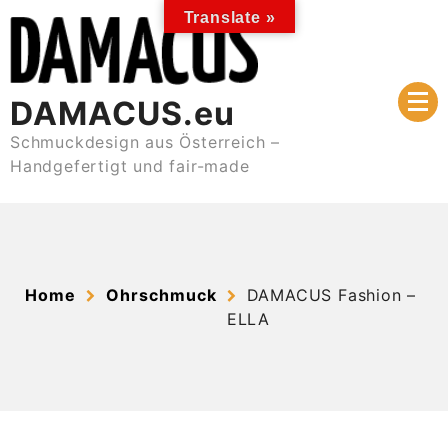
Skip
Translate »
to
content
DAMACUS.eu
Schmuckdesign aus Österreich –
Handgefertigt und fair-made
Home
Ohrschmuck
DAMACUS Fashion –
ELLA