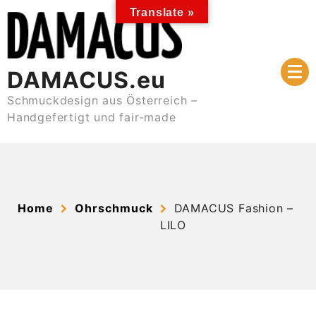
Skip
Translate »
to
content
DAMACUS.eu
Schmuckdesign aus Österreich –
Handgefertigt und fair-made
Home
Ohrschmuck
DAMACUS Fashion –
LILO