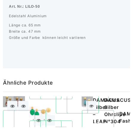
Art. Nr.: LILO-50
Edelstahl Aluminium
Länge ca. 65 mm
Breite ca. 47 mm
Größe und Farbe können leicht variieren
Ähnliche Produkte
–
–
DAMACUS
DAMACUS
Quickview
ELLA
Quickview
ERA
Silber
Silber
DAMACUS
DAMACUS
DAM
Acryl
–
Ohrclips
Fashion
Fashion
Fash
LEAF
N°304
Quickview
Quickview
Quickview