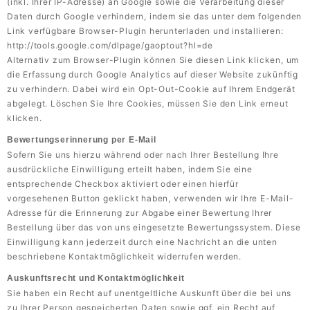
(inkl. Ihrer IP-Adresse) an Google sowie die Verarbeitung dieser
Daten durch Google verhindern, indem sie das unter dem folgenden
Link verfügbare Browser-Plugin herunterladen und installieren:
http://tools.google.com/dlpage/gaoptout?hl=de
Alternativ zum Browser-Plugin können Sie
diesen Link
klicken, um
die Erfassung durch Google Analytics auf dieser Website zukünftig
zu verhindern. Dabei wird ein Opt-Out-Cookie auf Ihrem Endgerät
abgelegt. Löschen Sie Ihre Cookies, müssen Sie den Link erneut
klicken.
Bewertungserinnerung per E-Mail
Sofern Sie uns hierzu während oder nach Ihrer Bestellung Ihre
ausdrückliche Einwilligung erteilt haben, indem Sie eine
entsprechende Checkbox aktiviert oder einen hierfür
vorgesehenen Button geklickt haben, verwenden wir Ihre E-Mail-
Adresse für die Erinnerung zur Abgabe einer Bewertung Ihrer
Bestellung über das von uns eingesetzte Bewertungssystem. Diese
Einwilligung kann jederzeit durch eine Nachricht an die unten
beschriebene Kontaktmöglichkeit widerrufen werden.
Auskunftsrecht und Kontaktmöglichkeit
Sie haben ein Recht auf unentgeltliche Auskunft über die bei uns
zu Ihrer Person gespeicherten Daten sowie ggf. ein Recht auf