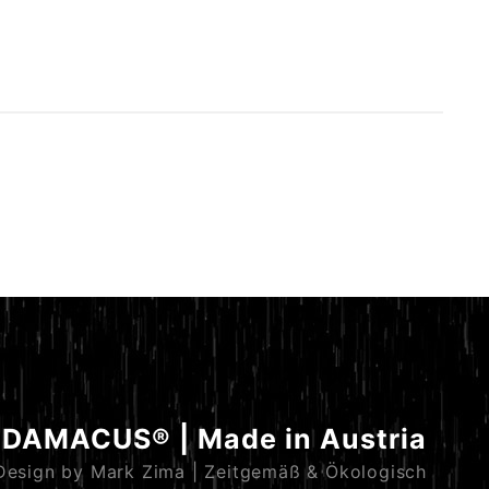
ker
11
ALU
DAMACUS® | Made in Austria
Design by Mark Zima | Zeitgemäß & Ökologisch