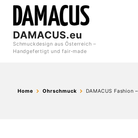
Skip
to
content
DAMACUS.eu
Schmuckdesign aus Österreich –
Handgefertigt und fair-made
Home
Ohrschmuck
DAMACUS Fashion –