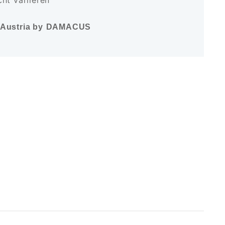
ht variieren
Austria by
DAMACUS