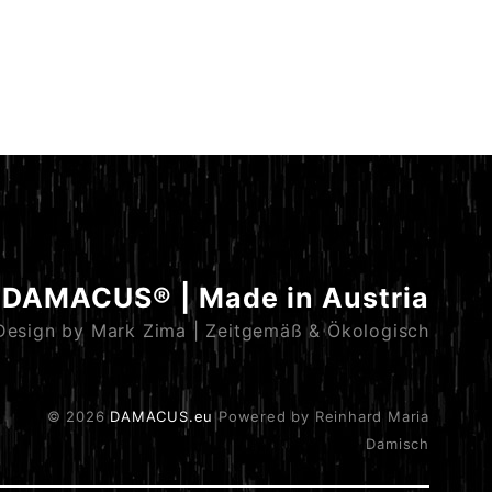
ONA
DAMACUS® | Made in Austria
Design by Mark Zima | Zeitgemäß & Ökologisch
© 2026
DAMACUS.eu
Powered by Reinhard Maria
Damisch