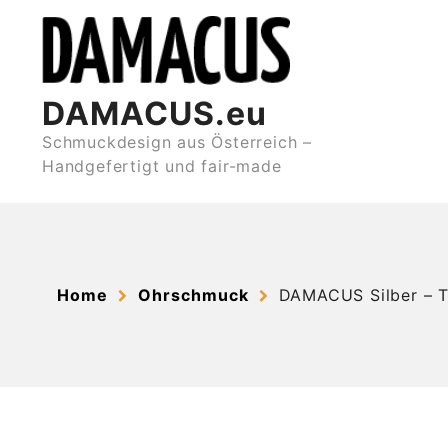
Skip
to
content
DAMACUS.eu
Schmuckdesign aus Österreich –
Handgefertigt und fair-made
Home
Ohrschmuck
DAMACUS Silber – 