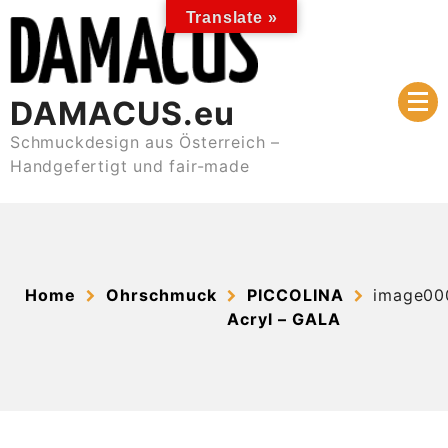
Skip
Translate »
to
content
DAMACUS.eu
Schmuckdesign aus Österreich –
Handgefertigt und fair-made
Home
Ohrschmuck
PICCOLINA
image00
Acryl – GALA