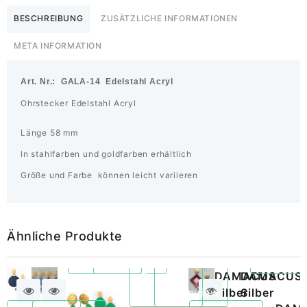
BESCHREIBUNG
ZUSÄTZLICHE INFORMATIONEN
META INFORMATION
Art. Nr.: GALA-14 Edelstahl Acryl
Ohrstecker Edelstahl Acryl
Länge 58 mm
ln stahlfarben und goldfarben erhältlich
Größe und Farbe können leicht variieren
Ähnliche Produkte
–
204XS
DAMACUS
DAMACUS
Quickview
TINA
Quickview
Silber
Silber