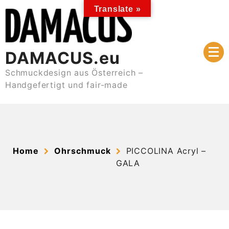
Skip
Translate »
to
content
DAMACUS.eu
Schmuckdesign aus Österreich –
Handgefertigt und fair-made
Home
Ohrschmuck
PICCOLINA Acryl –
GALA