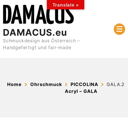
Skip
Translate »
to
content
DAMACUS.eu
Schmuckdesign aus Österreich –
Handgefertigt und fair-made
Home
Ohrschmuck
PICCOLINA
GALA.2
Acryl – GALA