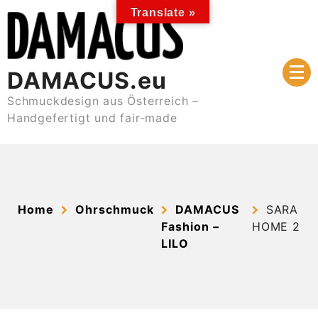
Skip
Translate »
to
content
DAMACUS.eu
Schmuckdesign aus Österreich –
Handgefertigt und fair-made
Home
Ohrschmuck
DAMACUS
SARA
Fashion –
HOME 2
LILO