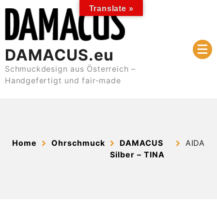
Skip
Translate »
to
content
DAMACUS.eu
Schmuckdesign aus Österreich –
Handgefertigt und fair-made
Home
Ohrschmuck
DAMACUS
AIDA
Silber – TINA