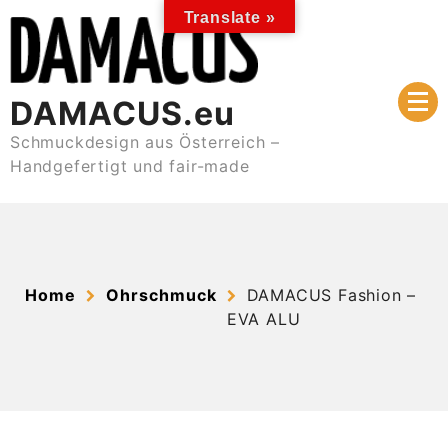
Skip
Translate »
to
content
DAMACUS.eu
Schmuckdesign aus Österreich –
Handgefertigt und fair-made
Home
Ohrschmuck
DAMACUS Fashion –
EVA ALU