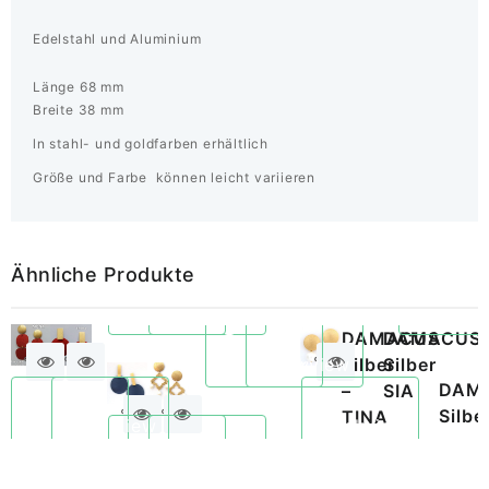
Edelstahl und Aluminium
Länge 68 mm
Breite 38 mm
ln stahl- und goldfarben erhältlich
Größe und Farbe können leicht variieren
Ähnliche Produkte
–
–
DAMACUS
DAMACUS
Quickview
MONA
Quickview
TERRA
Silber
Silber
DAMACUS
DAMACUS
DAM
–
SIA
Fashion
Fashion
Silbe
TINA
Quickview
Quickview
Quickview