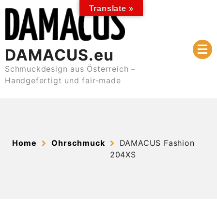
Skip
Translate »
to
content
DAMACUS.eu
Schmuckdesign aus Österreich –
Handgefertigt und fair-made
Home
Ohrschmuck
DAMACUS Fashion
204XS