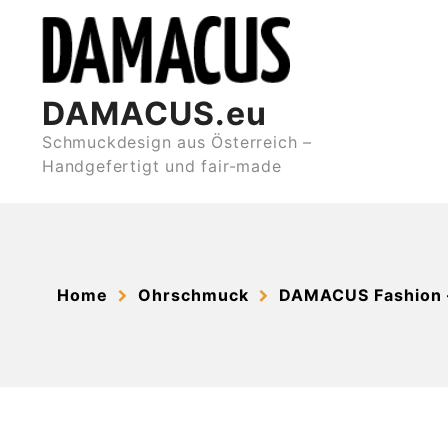
Skip
to
content
DAMACUS.eu
Schmuckdesign aus Österreich –
Handgefertigt und fair-made
Home
Ohrschmuck
DAMACUS Fashion –