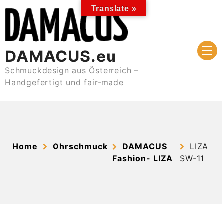
Skip
Translate »
to
content
DAMACUS.eu
Schmuckdesign aus Österreich –
Handgefertigt und fair-made
Home
Ohrschmuck
DAMACUS
LIZA
Fashion- LIZA
SW-11