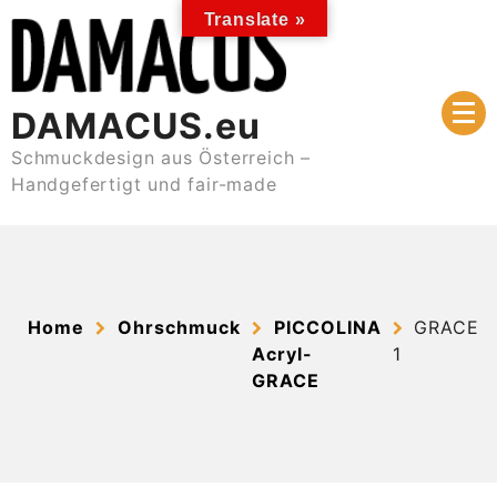
Skip
Translate »
to
content
DAMACUS.eu
Schmuckdesign aus Österreich –
Handgefertigt und fair-made
Home
Ohrschmuck
PICCOLINA
GRACE
Acryl-
1
GRACE