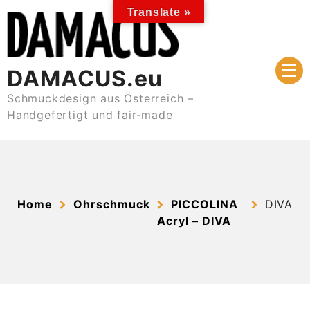
Skip
Translate »
to
content
DAMACUS.eu
Schmuckdesign aus Österreich –
Handgefertigt und fair-made
Home
Ohrschmuck
PICCOLINA
DIVA
Acryl – DIVA