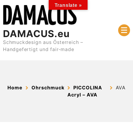
Skip
Translate »
to
content
DAMACUS.eu
Schmuckdesign aus Österreich –
Handgefertigt und fair-made
Home
Ohrschmuck
PICCOLINA
AVA
Acryl – AVA