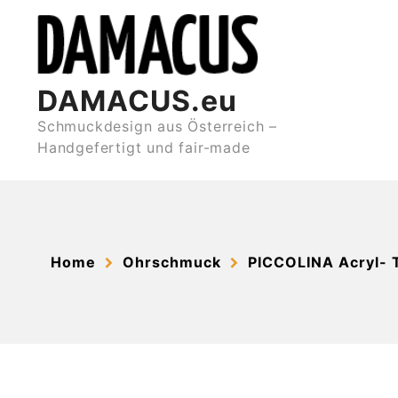
Skip
to
content
DAMACUS.eu
Schmuckdesign aus Österreich –
Handgefertigt und fair-made
Home
Ohrschmuck
PICCOLINA Acryl- T