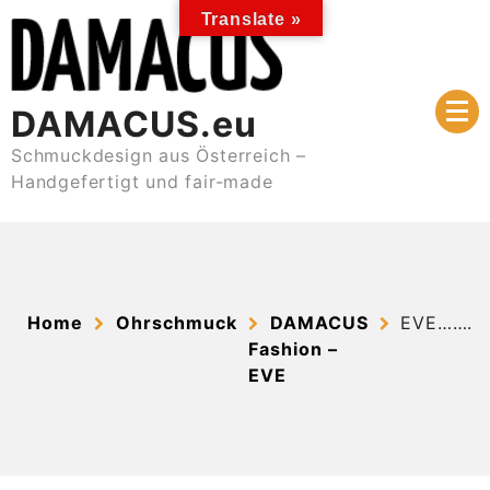
Skip
Translate »
to
content
DAMACUS.eu
Schmuckdesign aus Österreich –
Handgefertigt und fair-made
Home
Ohrschmuck
DAMACUS
EVE…….
Fashion –
EVE