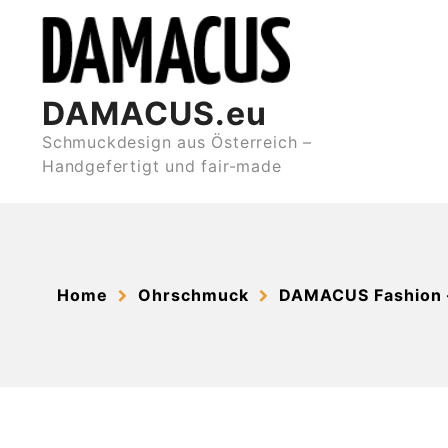
Skip
to
content
DAMACUS.eu
Schmuckdesign aus Österreich –
Handgefertigt und fair-made
Home
Ohrschmuck
DAMACUS Fashion 