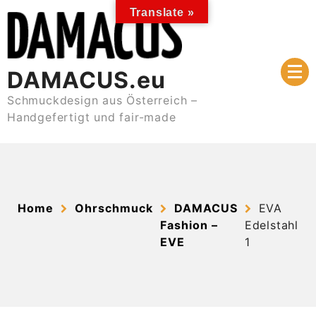
Skip
Translate »
to
content
DAMACUS.eu
Schmuckdesign aus Österreich –
Handgefertigt und fair-made
Home
Ohrschmuck
DAMACUS
EVA
Fashion –
Edelstahl
EVE
1