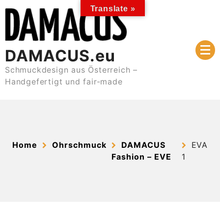
Skip
Translate »
to
content
DAMACUS.eu
Schmuckdesign aus Österreich –
Handgefertigt und fair-made
Home
Ohrschmuck
DAMACUS
EVA
Fashion – EVE
1