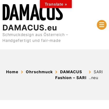
Skip
Translate »
to
content
DAMACUS.eu
Schmuckdesign aus Österreich –
Handgefertigt und fair-made
Home
Ohrschmuck
DAMACUS
SARI
Fashion – SARI
..neu