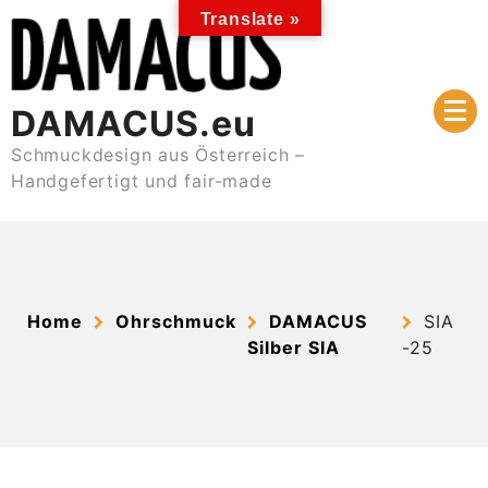
Skip
Translate »
to
content
DAMACUS.eu
Schmuckdesign aus Österreich –
Handgefertigt und fair-made
Home
Ohrschmuck
DAMACUS
SIA
Silber SIA
-25