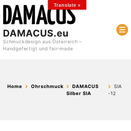
Skip
Translate »
to
content
DAMACUS.eu
Schmuckdesign aus Österreich –
Handgefertigt und fair-made
Home
Ohrschmuck
DAMACUS
SIA
Silber SIA
-12