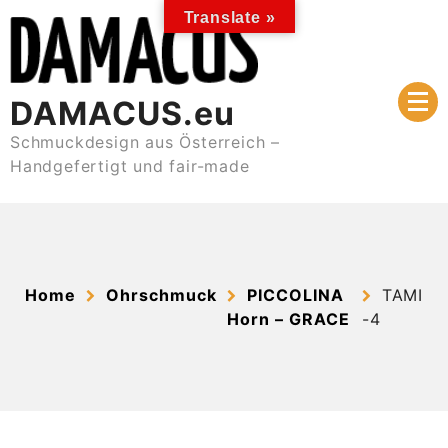
Skip
Translate »
to
content
DAMACUS.eu
Schmuckdesign aus Österreich –
Handgefertigt und fair-made
Home
Ohrschmuck
PICCOLINA
TAMI
Horn – GRACE
-4