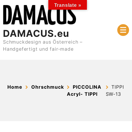
Skip
Translate »
to
content
DAMACUS.eu
Schmuckdesign aus Österreich –
Handgefertigt und fair-made
Home
Ohrschmuck
PICCOLINA
TIPPI
Acryl- TIPPI
SW-13