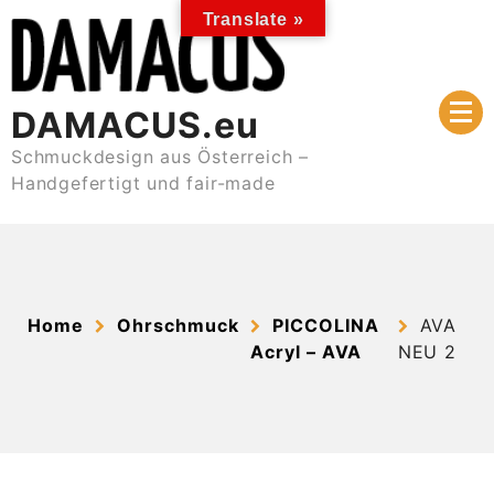
Skip
Translate »
to
content
DAMACUS.eu
Schmuckdesign aus Österreich –
Handgefertigt und fair-made
Home
Ohrschmuck
PICCOLINA
AVA
Acryl – AVA
NEU 2