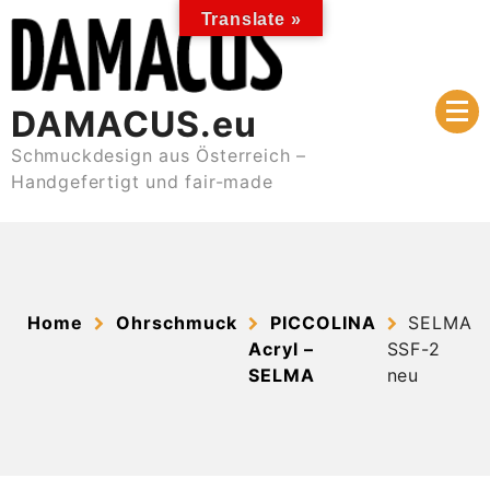
Skip
Translate »
to
content
DAMACUS.eu
Schmuckdesign aus Österreich –
Handgefertigt und fair-made
Home
Ohrschmuck
PICCOLINA
SELMA
Acryl –
SSF-2
SELMA
neu