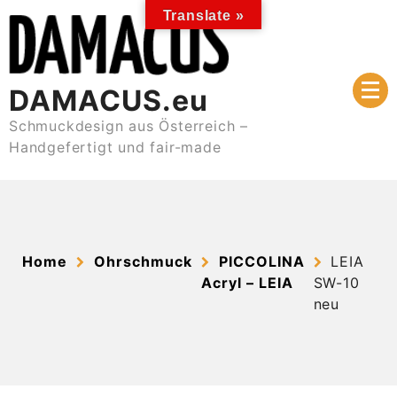
Skip
Translate »
to
content
DAMACUS.eu
Schmuckdesign aus Österreich –
Handgefertigt und fair-made
Home
Ohrschmuck
PICCOLINA
LEIA
Acryl – LEIA
SW-10
neu