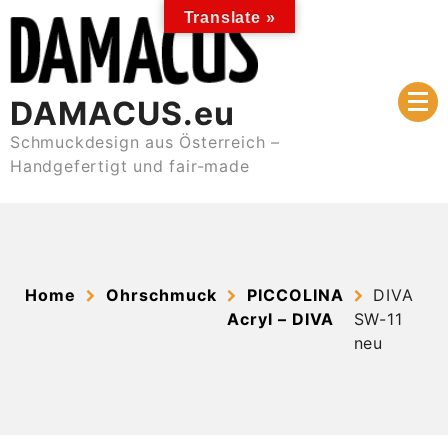
Skip
Translate »
to
content
DAMACUS.eu
Schmuckdesign aus Österreich –
Handgefertigt und fair-made
Home
Ohrschmuck
PICCOLINA
DIVA
Acryl – DIVA
SW-11
neu