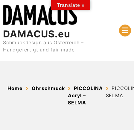
Skip
Translate »
to
content
DAMACUS.eu
Schmuckdesign aus Österreich –
Handgefertigt und fair-made
Home
Ohrschmuck
PICCOLINA
PICCOLI
Acryl –
SELMA
SELMA