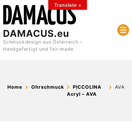
Skip
Translate »
to
content
DAMACUS.eu
Schmuckdesign aus Österreich –
Handgefertigt und fair-made
Home
Ohrschmuck
PICCOLINA
AVA
Acryl – AVA