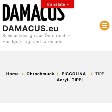
Skip
Translate »
to
content
DAMACUS.eu
Schmuckdesign aus Österreich –
Handgefertigt und fair-made
Home
Ohrschmuck
PICCOLINA
TIPPI
Acryl- TIPPI