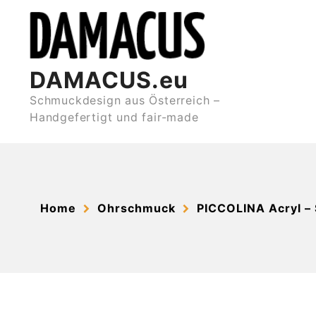
Skip
to
content
DAMACUS.eu
Schmuckdesign aus Österreich –
Handgefertigt und fair-made
Home
Ohrschmuck
PICCOLINA Acryl –