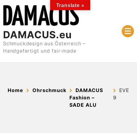
Skip
Translate »
to
content
DAMACUS.eu
Schmuckdesign aus Österreich –
Handgefertigt und fair-made
Home
Ohrschmuck
DAMACUS
EVE
Fashion –
9
SADE ALU