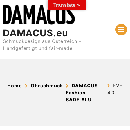
Skip
Translate »
to
content
DAMACUS.eu
Schmuckdesign aus Österreich –
Handgefertigt und fair-made
Home
Ohrschmuck
DAMACUS
EVE
Fashion –
4.0
SADE ALU