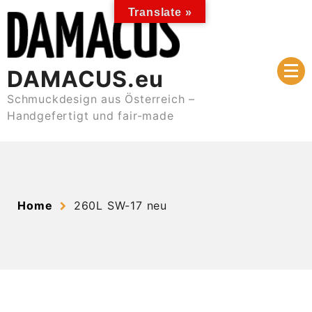
Skip
Translate »
to
content
DAMACUS.eu
Schmuckdesign aus Österreich –
Handgefertigt und fair-made
Home
260L SW-17 neu