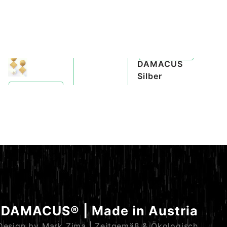
DAMACUS
ANA
Silber
Quickview
DAMACUS® | Made in Austria
Design by Mark Zima | Zeitgemäß & Ökologisch