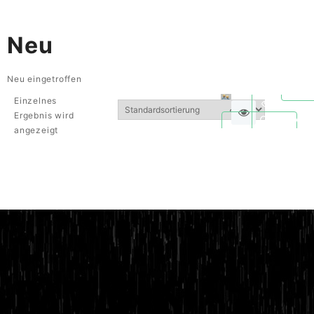
Neu
Neu eingetroffen
Einzelnes
Ergebnis wird
Quickvie
angezeigt